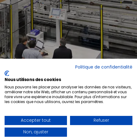
Politique de confidentialité
Nous utilisons des cookies
Nous pouvons les placer pour analyser les données de nos visiteurs,
améliorer notre site Web, afficher un contenu personnalisé et vous
faire vivre une expérience inoubliable. Pour plus d'informations sur
les cookies que nous utilisons, ouvrez les paramètres.
Prêt à faire évoluer
votre espace?
CONTACTEZ-NOUS
PROGRAMME QUICK-SHIP
LINKEDIN
QUI NOUS SOMMES
FACEBOOK
Accepter tout
Refuser
BLOGUES
NOUVELLES
CARRIÈRES
Non, ajuster
RAPPORT ENFANTS ET TRAVAIL