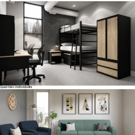
Quartiers
individuels
United States
Canada - FR
Canada - EN
United Kingdom