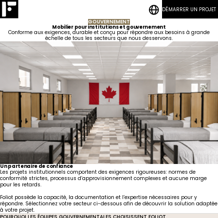
DÉMARRER UN PROJET
CONTACT
BLOGUES
Résidences
Chambres
GOUVERNEMENT
étudiantes
à coucher
Qui
Hôtellerie
Salons
Mobilier pour institutions et gouvernement
nous
Conforme aux exigences, durable et conçu pour répondre aux besoins à grande
sommes
Développement
Programme Quick-Ship
Logement
échelle de tous les secteurs que nous desservons.
durable
collectif
Aires
Notre savoir-faire
Notre
Communes
Cuisinettes
équipe
et Lounge
Nouvelles
Résidences
CONTACT
Vanités
pour
BLOGUES
Gouvernement
Carrières
travailleurs
Maritime
Chambres
d'hôtel
Hôtel
Lobbies
Un partenaire de confiance
Les projets institutionnels comportent des exigences rigoureuses: normes de
conformité strictes, processus d’approvisionnement complexes et aucune marge
pour les retards.
Foliot possède la capacité, la documentation et l’expertise nécessaires pour y
répondre. Sélectionnez votre secteur ci-dessous afin de découvrir la solution adaptée
à votre projet.
POURQUOI LES ÉQUIPES GOUVERNEMENTALES CHOISISSENT FOLIOT