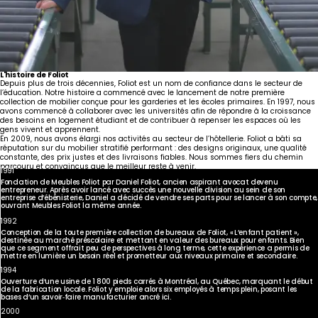
L'histoire de Foliot
Depuis plus de trois décennies, Foliot est un nom de confiance dans le secteur de
l’éducation. Notre histoire a commencé avec le lancement de notre première
collection de mobilier conçue pour les garderies et les écoles primaires. En 1997, nous
avons commencé à collaborer avec les universités afin de répondre à la croissance
des besoins en logement étudiant et de contribuer à repenser les espaces où les
gens vivent et apprennent.
En 2009, nous avons élargi nos activités au secteur de l’hôtellerie. Foliot a bâti sa
réputation sur du mobilier stratifié performant : des designs originaux, une qualité
constante, des prix justes et des livraisons fiables. Nous sommes fiers du chemin
parcouru et convaincus que le meilleur reste à venir.
1991
Fondation de Meubles Foliot par Daniel Foliot, ancien aspirant avocat devenu
entrepreneur. Après avoir lancé avec succès une nouvelle division au sein de son
entreprise d’ébénisterie, Daniel a décidé de vendre ses parts pour se lancer à son compte,
ouvrant Meubles Foliot la même année.
1992
Conception de la toute première collection de bureaux de Foliot, « L’enfant patient »,
destinée au marché préscolaire et mettant en valeur des bureaux pour enfants. Bien
que ce segment offrait peu de perspectives à long terme, cette expérience a permis de
mettre en lumière un besoin réel et prometteur aux niveaux primaire et secondaire.
1994
Ouverture d’une usine de 1 800 pieds carrés à Montréal, au Québec, marquant le début
de la fabrication locale. Foliot y emploie alors six employés à temps plein, posant les
bases d’un savoir‑faire manufacturier ancré ici.
2000