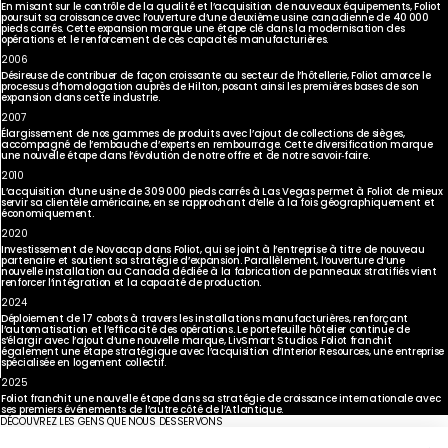
En misant sur le contrôle de la qualité et l’acquisition de nouveaux équipements, Foliot
poursuit sa croissance avec l’ouverture d’une deuxième usine canadienne de 40 000
pieds carrés. Cette expansion marque une étape clé dans la modernisation des
opérations et le renforcement de ces capacités manufacturières.
2006
Désireuse de contribuer de façon croissante au secteur de l’hôtellerie, Foliot amorce le
processus d’homologation auprès de Hilton, posant ainsi les premières bases de son
expansion dans cette industrie.
2007
Élargissement de nos gammes de produits avec l’ajout de collections de sièges,
accompagné de l’embauche d’experts en rembourrage. Cette diversification marque
une nouvelle étape dans l’évolution de notre offre et de notre savoir‑faire.
2010
L’acquisition d’une usine de 309 000 pieds carrés à Las Vegas permet à Foliot de mieux
servir sa clientèle américaine, en se rapprochant d’elle à la fois géographiquement et
économiquement.
2020
Investissement de Novacap dans Foliot, qui se joint à l’entreprise à titre de nouveau
partenaire et soutient sa stratégie d’expansion. Parallèlement, l’ouverture d’une
nouvelle installation au Canada dédiée à la fabrication de panneaux stratifiés vient
renforcer l’intégration et la capacité de production.
2024
Déploiement de 17 cobots à travers les installations manufacturières, renforçant
l’automatisation et l’efficacité des opérations. Le portefeuille hôtelier continue de
s’élargir avec l’ajout d’une nouvelle marque, LivSmart Studios. Foliot franchit
également une étape stratégique avec l’acquisition d’Interior Resources, une entreprise
spécialisée en logement collectif.
2025
Foliot franchit une nouvelle étape dans sa stratégie de croissance internationale avec
ses premiers événements de l’autre côté de l’Atlantique.
DÉCOUVREZ LES GENS QUE NOUS DESSERVONS
Maritime