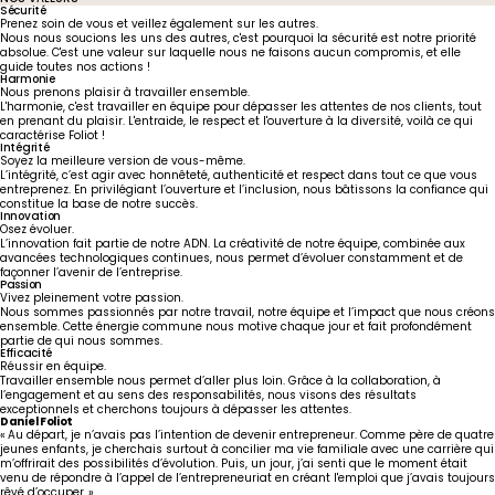
Sécurité
Prenez soin de vous et veillez également sur les autres.
Nous nous soucions les uns des autres, c'est pourquoi la sécurité est notre priorité
absolue. C'est une valeur sur laquelle nous ne faisons aucun compromis, et elle
guide toutes nos actions !
Harmonie
Nous prenons plaisir à travailler ensemble.
L'harmonie, c'est travailler en équipe pour dépasser les attentes de nos clients, tout
en prenant du plaisir. L'entraide, le respect et l'ouverture à la diversité, voilà ce qui
caractérise Foliot !
United States
Canada - FR
Intégrité
Canada - EN
United Kingdom
Soyez la meilleure version de vous-même.
L’intégrité, c’est agir avec honnêteté, authenticité et respect dans tout ce que vous
entreprenez. En privilégiant l’ouverture et l’inclusion, nous bâtissons la confiance qui
constitue la base de notre succès.
Innovation
Osez évoluer.
L’innovation fait partie de notre ADN. La créativité de notre équipe, combinée aux
avancées technologiques continues, nous permet d’évoluer constamment et de
façonner l’avenir de l’entreprise.
Passion
Vivez pleinement votre passion.
Nous sommes passionnés par notre travail, notre équipe et l’impact que nous créons
ensemble. Cette énergie commune nous motive chaque jour et fait profondément
partie de qui nous sommes.
Efficacité
Réussir en équipe.
Travailler ensemble nous permet d’aller plus loin. Grâce à la collaboration, à
l’engagement et au sens des responsabilités, nous visons des résultats
exceptionnels et cherchons toujours à dépasser les attentes.
Daniel Foliot
« Au départ, je n’avais pas l’intention de devenir entrepreneur. Comme père de quatre
jeunes enfants, je cherchais surtout à concilier ma vie familiale avec une carrière qui
m’offrirait des possibilités d’évolution. Puis, un jour, j’ai senti que le moment était
venu de répondre à l’appel de l’entrepreneuriat en créant l'emploi que j’avais toujours
rêvé d’occuper. »