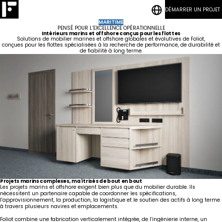
DÉMARRER UN PROJET
CONTACT
BLOGUES
Résidences
Chambres
MARITIME
étudiantes
à coucher
Qui
Hôtellerie
Salons
PENSÉ POUR L’EXCELLENCE OPÉRATIONNELLE
nous
Intérieurs marins et offshore conçus pour les flottes
sommes
Développement
Programme Quick-Ship
Logement
Solutions de mobilier marines et offshore globales et évolutives de Foliot,
durable
conçues pour les flottes spécialisées à la recherche de performance, de durabilité et
collectif
Aires
Notre savoir-faire
de fiabilité à long terme.
Notre
Communes
Cuisinettes
équipe
et Lounge
Nouvelles
Résidences
CONTACT
Vanités
pour
BLOGUES
Gouvernement
Carrières
travailleurs
Maritime
Chambres
d'hôtel
Hôtel
Lobbies
Projets marins complexes, maîtrisés de bout en bout
Les projets marins et offshore exigent bien plus que du mobilier durable. Ils
nécessitent un partenaire capable de coordonner les spécifications,
l’approvisionnement, la production, la logistique et le soutien des actifs à long terme
à travers plusieurs navires et emplacements.
Foliot combine une fabrication verticalement intégrée, de l’ingénierie interne, un