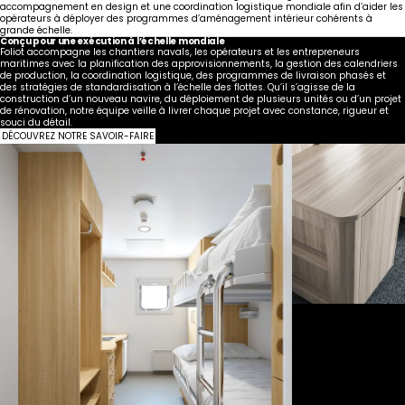
accompagnement en design et une coordination logistique mondiale afin d’aider les
opérateurs à déployer des programmes d’aménagement intérieur cohérents à
grande échelle.
Conçu pour une exécution à l’échelle mondiale
Foliot accompagne les chantiers navals, les opérateurs et les entrepreneurs
maritimes avec la planification des approvisionnements, la gestion des calendriers
de production, la coordination logistique, des programmes de livraison phasés et
des stratégies de standardisation à l’échelle des flottes. Qu’il s’agisse de la
construction d’un nouveau navire, du déploiement de plusieurs unités ou d’un projet
de rénovation, notre équipe veille à livrer chaque projet avec constance, rigueur et
souci du détail.
DÉCOUVREZ NOTRE SAVOIR-FAIRE