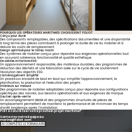
United States
Canada - FR
Canada - EN
United Kingdom
POURQUOI LES OPÉRATEURS MARITIMES CHOISISSENT FOLIOT
Conçu pour durer
Des composants remplaçables, des spécifications documentées et une disponibilité
à long terme des pièces contribuent à prolonger la durée de vie du mobilier et à
réduire les coûts de remplacement.
Design optimisé pour le milieu marin
Des systèmes de mobilier conçus pour répondre aux exigences opérationnelles tout
en assurant cohérence, fonctionnalité et qualité esthétique.
De solides initiatives ESG
Un approvisionnement responsable, des matériaux durables, des programmes de
réduction des déchets et une fabrication axée sur le cycle de vie soutiennent
l’évolution des objectifs ESG.
L’aménagement simplifié
Un processus encadré de bout en bout qui simplifie l’approvisionnement, la
planification, la production et l’exécution des projets.
Intérieurs sur mesure
Des programmes de mobilier adaptables conçus pour répondre aux configurations
spécifiques des navires, aux besoins opérationnels et aux exigences de marque.
Soutien après-vente
Un accompagnement dédié et des programmes structurés de pièces de
remplacement permettent de maintenir la performance et de minimiser les temps
d’arrêt longtemps après l’installation.
Prêt à concrétiser votre prochain projet maritime?
Contactez notre équipe au
marine@foliot.com
OU COMPLÉTEZ LE FORMULAIRE