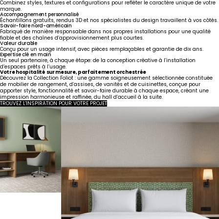
Combinez styles, textures et configurations pour refléter le caractère unique de votre
marque.
Accompagnement personnalisé
Échantillons gratuits, rendus 3D et nos spécialistes du design travaillent à vos côtés.
Savoir-faire nord-américain
Fabriqué de manière responsable dans nos propres installations pour une qualité
fiable et des chaînes d’approvisionnement plus courtes.
Valeur durable
Conçu pour un usage intensif, avec pièces remplaçables et garantie de dix ans.
Expertise clé en main
Un seul partenaire, à chaque étape: de la conception créative à l’installation
d’espaces prêts à l’usage.
Votre hospitalité sur mesure, parfaitement orchestrée
Découvrez la Collection Foliot : une gamme soigneusement sélectionnée constituée
de mobilier de rangement, d’assises, de vanités et de cuisinettes, conçue pour
apporter style, fonctionnalité et savoir-faire durable à chaque espace, créant une
impression harmonieuse et raffinée, du hall d’accueil à la suite.
TROUVEZ L'INSPIRATION POUR VOTRE PROJET