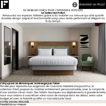
DÉMARRER UN PROJET
CONTACT
BLOGUES
Résidences
Chambres
DU MOBILIER CONÇU POUR L’EXPÉRIENCE HÔTELIÈRE
étudiantes
à coucher
Qui
Hôtellerie
Salons
La Collection Foliot
nous
Rehaussez vos espaces hôteliers grâce à du mobilier sur mesure qui allie qualité
sommes
Développement
Programme Quick-Ship
durable, design soigné et fonctionnalité conçu pour rester performant et élégant au
Logement
durable
fil du temps.
collectif
Aires
Notre savoir-faire
Notre
Communes
Cuisinettes
équipe
et Lounge
Nouvelles
Résidences
CONTACT
Vanités
pour
BLOGUES
Gouvernement
Carrières
travailleurs
Maritime
Chambres
d'hôtel
Hôtel
Lobbies
Conçu pour se démarquer. Aménagé par Foliot.
Pensée pour répondre aux exigences de l’industrie hôtelière d’aujourd’hui, la
collection Foliot propose du mobilier entièrement personnalisable, avec la simplicité
d’une solution clé en main. Des hôtels-boutiques aux déploiements à grande échelle,
nous vous aidons à concrétiser votre vision de marque dans les délais, selon votre
budget, et avec la fiabilité qu’offre un manufacturier local.
VOTRE VISION, RÉALISÉE.
Possibilités sur mesure