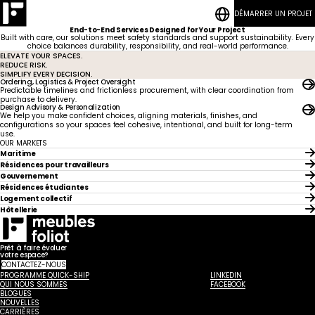
DÉMARRER UN PROJET
CONTACT
BLOGUES
Résidences
Chambres
End-to-End Services Designed for Your Project
étudiantes
à coucher
Qui
Hôtellerie
Salons
Built with care, our solutions meet safety standards and support sustainability. Every
nous
choice balances durability, responsibility, and real-world performance.
sommes
Développement
Programme Quick-Ship
Logement
ELEVATE YOUR SPACES.
durable
collectif
Aires
Notre savoir-faire
REDUCE RISK.
Notre
Communes
SIMPLIFY EVERY DECISION.
Cuisinettes
Ordering, Logistics & Project Oversight
équipe
et Lounge
Nouvelles
Résidences
CONTACT
Vanités
Predictable timelines and frictionless procurement, with clear coordination from
pour
BLOGUES
Gouvernement
Carrières
purchase to delivery.
travailleurs
Maritime
Chambres
Design Advisory & Personalization
We help you make confident choices, aligning materials, finishes, and
d'hôtel
configurations so your spaces feel cohesive, intentional, and built for long-term
Hôtel
use.
Lobbies
OUR MARKETS
Maritime
Résidences pour travailleurs
Gouvernement
Résidences étudiantes
Logement collectif
Hôtellerie
Prêt à faire évoluer
votre espace?
CONTACTEZ-NOUS
PROGRAMME QUICK-SHIP
LINKEDIN
QUI NOUS SOMMES
FACEBOOK
BLOGUES
NOUVELLES
CARRIÈRES
United States
Canada - FR