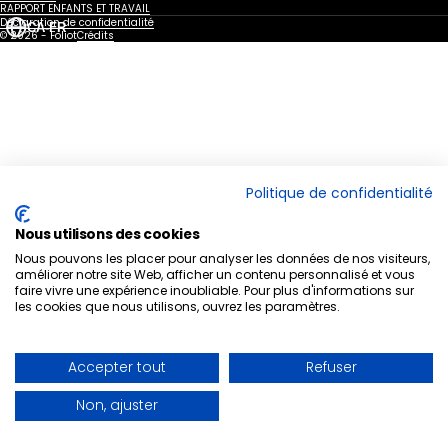
RAPPORT ENFANTS ET TRAVAIL
Canada - EN
United Kingdom
Déclaration de confidentialité
CA-FR
© 2026 - Foliot
Crédits
Politique de confidentialité
Nous utilisons des cookies
Nous pouvons les placer pour analyser les données de nos visiteurs,
améliorer notre site Web, afficher un contenu personnalisé et vous
faire vivre une expérience inoubliable. Pour plus d'informations sur
les cookies que nous utilisons, ouvrez les paramètres.
Accepter tout
Refuser
Non, ajuster