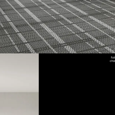
Fol
cha